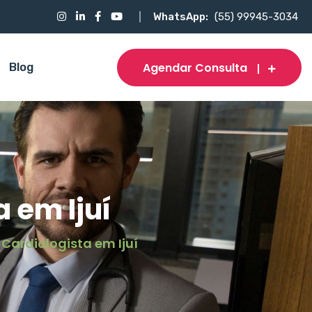
WhatsApp:
(55) 99945-3034
Agendar Consulta
Blog
a em Ijuí
: Cardiologista em Ijuí