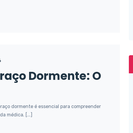
6
 Braço Dormente: O
e braço dormente é essencial para compreender
a médica. [...]